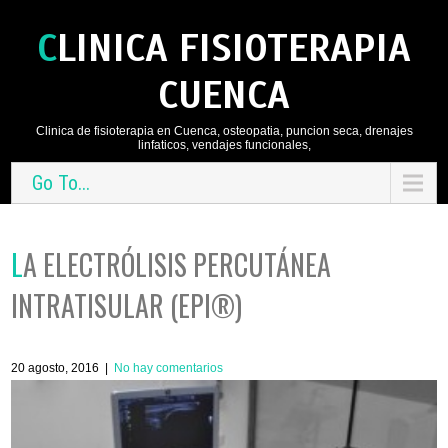
CLINICA FISIOTERAPIA
CUENCA
Clinica de fisioterapia en Cuenca, osteopatia, puncion seca, drenajes
linfaticos, vendajes funcionales,
Go To...
LA ELECTRÓLISIS PERCUTÁNEA
INTRATISULAR (EPI®)
20 agosto, 2016
|
No hay comentarios