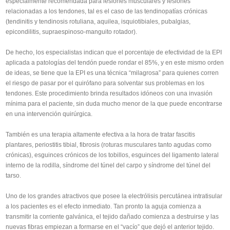
especialmente recomendada para lesiones musculares y lesiones
relacionadas a los tendones, tal es el caso de las tendinopatías crónicas
(tendinitis y tendinosis rotuliana, aquilea, isquiotibiales, pubalgias,
epicondilitis, supraespinoso-manguito rotador).
De hecho, los especialistas indican que el porcentaje de efectividad de la EPI
aplicada a patologías del tendón puede rondar el 85%, y en este mismo orden
de ideas, se tiene que la EPI es una técnica “milagrosa” para quienes corren
el riesgo de pasar por el quirófano para solventar sus problemas en los
tendones. Este procedimiento brinda resultados idóneos con una invasión
mínima para el paciente, sin duda mucho menor de la que puede encontrarse
en una intervención quirúrgica.
También es una terapia altamente efectiva a la hora de tratar fascitis
plantares, periostitis tibial, fibrosis (roturas musculares tanto agudas como
crónicas), esguinces crónicos de los tobillos, esguinces del ligamento lateral
interno de la rodilla, síndrome del túnel del carpo y síndrome del túnel del
tarso.
Uno de los grandes atractivos que posee la electrólisis percutánea intratisular
a los pacientes es el efecto inmediato. Tan pronto la aguja comienza a
transmitir la corriente galvánica, el tejido dañado comienza a destruirse y las
nuevas fibras empiezan a formarse en el “vacío” que dejó el anterior tejido.