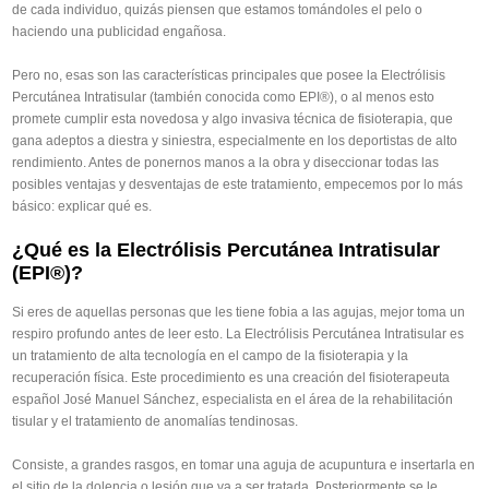
de cada individuo, quizás piensen que estamos tomándoles el pelo o
haciendo una publicidad engañosa.
Pero no, esas son las características principales que posee la Electrólisis
Percutánea Intratisular (también conocida como EPI®), o al menos esto
promete cumplir esta novedosa y algo invasiva técnica de fisioterapia, que
gana adeptos a diestra y siniestra, especialmente en los deportistas de alto
rendimiento. Antes de ponernos manos a la obra y diseccionar todas las
posibles ventajas y desventajas de este tratamiento, empecemos por lo más
básico: explicar qué es.
¿Qué es la Electrólisis Percutánea Intratisular
(EPI®)?
Si eres de aquellas personas que les tiene fobia a las agujas, mejor toma un
respiro profundo antes de leer esto. La Electrólisis Percutánea Intratisular es
un tratamiento de alta tecnología en el campo de la fisioterapia y la
recuperación física. Este procedimiento es una creación del fisioterapeuta
español José Manuel Sánchez, especialista en el área de la rehabilitación
tisular y el tratamiento de anomalías tendinosas.
Consiste, a grandes rasgos, en tomar una aguja de acupuntura e insertarla en
el sitio de la dolencia o lesión que va a ser tratada. Posteriormente se le