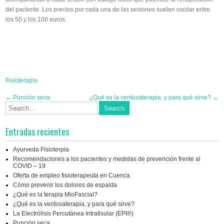
del paciente. Los precios por cada una de las sesiones suelen oscilar entre
los 50 y los 100 euros.
Fisioterapia
Post
←
Punción seca
¿Qué es la ventosaterapia, y para qué sirve?
→
navigation
Entradas recientes
Ayurveda Fisioterpia
Recomendaciones a los pacientes y medidas de prevención frente al
COVID – 19
Oferta de empleo fisioterapeuta en Cuenca
Cómo prevenir los dolores de espalda
¿Qué es la terapia MioFascial?
¿Qué es la ventosaterapia, y para qué sirve?
La Electrólisis Percutánea Intratisular (EPI®)
Punción seca