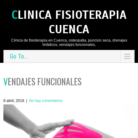
CLINICA FISIOTERAPIA
CUENCA
Clinica de fisioterapia en Cuenca, osteopatia, puncion seca, drenajes
linfaticos, vendajes funcionales,
Go To...
VENDAJES FUNCIONALES
8 abril, 2016
|
No hay comentarios