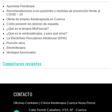
Ayurveda Fisioterpia
Recomendaciones a los pacientes y medidas de prevención frente al
COVID – 19
Oferta de empleo fisioterapeuta en Cuenca
Cómo prevenir los dolores de espalda
¿Qué es la terapia MioFascial?
¿Qué es la ventosaterapia, y para qué sirve?
La Electrólisis Percutánea Intratisular (EPI®)
Punción seca
Electroterapia
Vendajes funcionales
Comentarios recientes
CONTACTO
Oficinas Centrales | Clínica fisioterapia Cuenca Nuria Ponce.
Calle Fermín Caballero, nº15, 6F · Cuenca